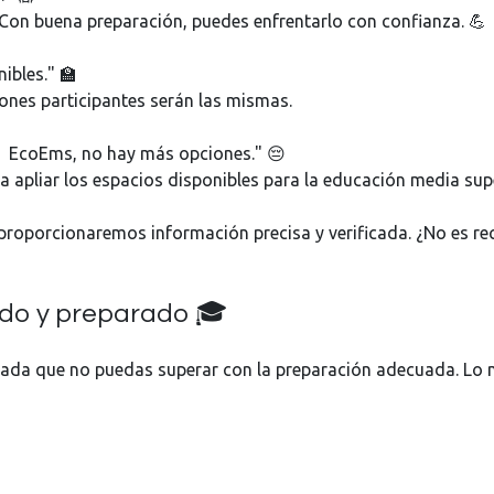
 Con buena preparación, puedes enfrentarlo con confianza. 💪
ibles." 🏫
iones participantes serán las mismas.
za EcoEms, no hay más opciones." 😔
 apliar los espacios disponibles para la educación media supe
proporcionaremos información precisa y verificada. ¿No es re
ado y preparado 🎓
 nada que no puedas superar con la preparación adecuada. Lo
 en este proceso. Te proporcionaremos consejos valiosos, inf