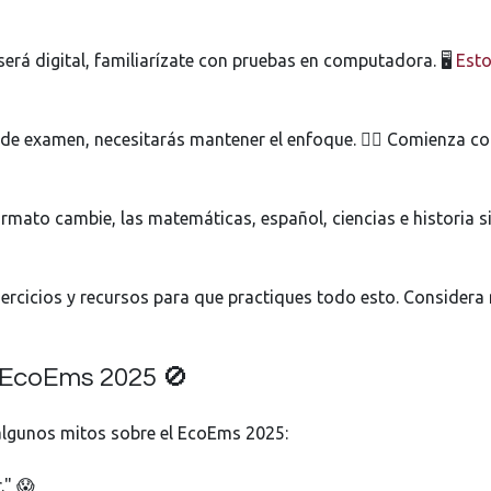
 será digital, familiarízate con pruebas en computadora. 🖥️
Est
 de examen, necesitarás mantener el enfoque. 🧘‍♂️ Comienza c
ormato cambie, las matemáticas, español, ciencias e historia
rcicios y recursos para que practiques todo esto. Considera 
 EcoEms 2025 🚫
algunos mitos sobre el EcoEms 2025:
." 😱