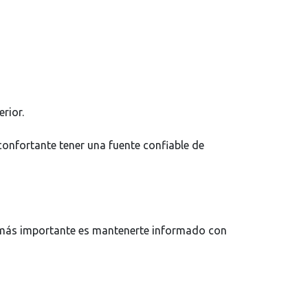
rior.
confortante tener una fuente confiable de
 más importante es mantenerte informado con
ormación actualizada y todo lo necesario