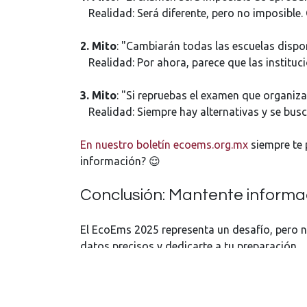
Realidad: Será diferente, pero no imposible.
2. Mito
: "Cambiarán todas las escuelas dispon
Realidad: Por ahora, parece que las instituc
3. Mito
: "Si repruebas el examen que organi
Realidad: Siempre hay alternativas y se busca
En nuestro boletín ecoems.org.mx
siempre te 
información? 😌
Conclusión: Mantente inform
El EcoEms 2025 representa un desafío, pero
datos precisos y dedicarte a tu preparación.
Nuestro boletín
ecoems.org.mx
será tu aliado
para que enfrentes el EcoEms con confianza.