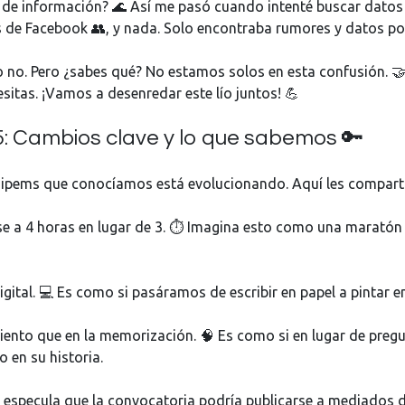
r de información? 🌊 Así me pasó cuando intenté buscar dato
 de Facebook 👥, y nada. Solo encontraba rumores y datos po
 no. Pero ¿sabes qué? No estamos solos en esta confusión. 🤝
sitas. ¡Vamos a desenredar este lío juntos! 💪
: Cambios clave y lo que sabemos 🔑
ipems que conocíamos está evolucionando. Aquí les comparto
e a 4 horas en lugar de 3. ⏱️ Imagina esto como una maratón 
digital. 💻 Es como si pasáramos de escribir en papel a pintar 
ento que en la memorización. 🧠 Es como si en lugar de pregunt
o en su historia.
e especula que la convocatoria podría publicarse a mediados de